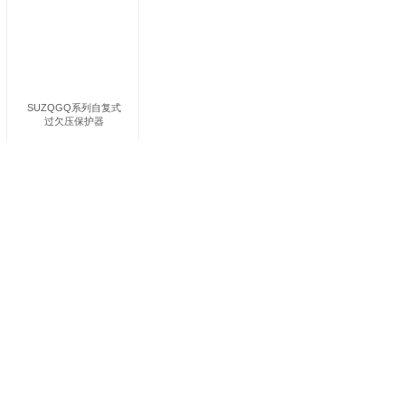
SUZQGQ系列自复式
过欠压保护器
上一页
1
下一页
共 7 条 共 1 页
传 真
服务热线
021-20980898
4000-606-021
邮 箱
公司地址
suntr@suntr.cn
浦东新区南汇工业园区园德路169号